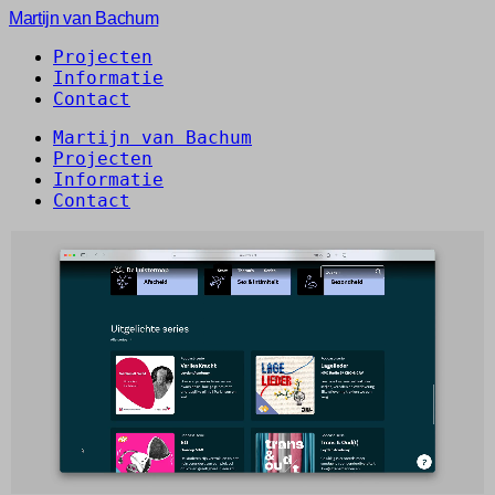
Martijn van Bachum
Projecten
Informatie
Contact
Martijn van Bachum
Projecten
Informatie
Contact