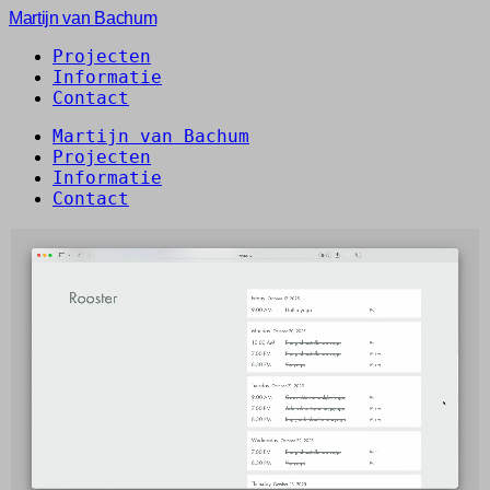
Martijn van Bachum
Projecten
Informatie
Contact
Martijn van Bachum
Projecten
Informatie
Contact